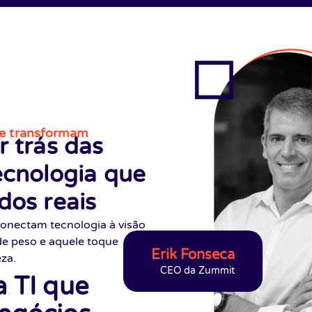
ue transformam
r trás das
ecnologia que
dos reais
onectam tecnologia à visão
e peso e aquele toque
Erik Fonseca
za.
CEO da Zummit
a TI que