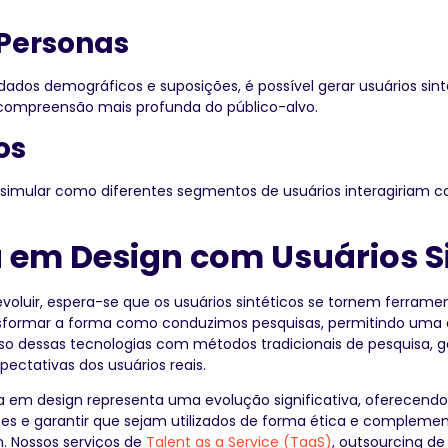
 Personas
dados demográficos e suposições, é possível gerar usuários s
compreensão mais profunda do público-alvo.
os
a simular como diferentes segmentos de usuários interagiriam 
 em Design com Usuários S
 evoluir, espera-se que os usuários sintéticos se tornem ferram
ransformar a forma como conduzimos pesquisas, permitindo uma
 uso dessas tecnologias com métodos tradicionais de pesquisa, 
ctativas dos usuários reais.
a em design representa uma evolução significativa, oferecendo 
ões e garantir que sejam utilizados de forma ética e compleme
. Nossos serviços de
Talent as a Service (TaaS)
, outsourcing de