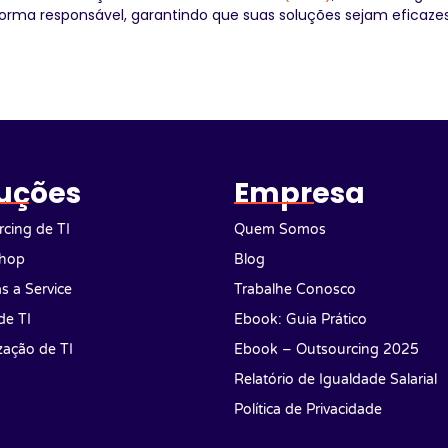
orma responsável, garantindo que suas soluções sejam eficazes
uções
Empresa
cing de TI
Quem Somos
hop
Blog
as a Service
Trabalhe Conosco
de TI
Ebook: Guia Prático
ização de TI
Ebook – Outsourcing 2025
Relatório de Igualdade Salarial
Política de Privacidade