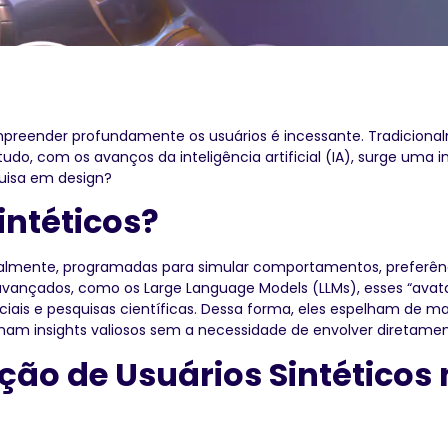
mpreender profundamente os usuários é incessante. Tradicion
do, com os avanços da inteligência artificial (IA), surge uma i
uisa em design?
intéticos?
ficialmente, programadas para simular comportamentos, preferê
avançados, como os Large Language Models (LLMs), esses “avatar
ociais e pesquisas científicas. Dessa forma, eles espelham de 
ham insights valiosos sem a necessidade de envolver diretamen
ção de Usuários Sintéticos