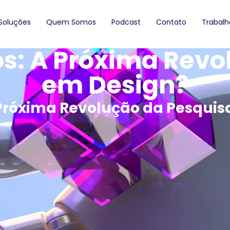
Soluções
Quem Somos
Podcast
Contato
Trabal
os: A Próxima Rev
em Design?
A Próxima Revolução da Pesqui