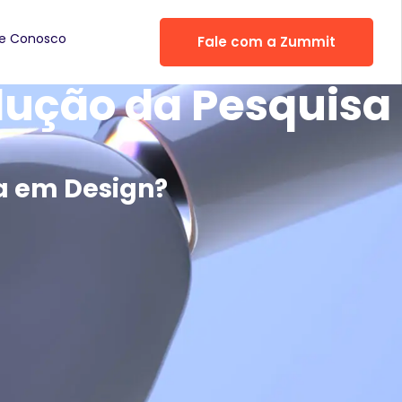
he Conosco
Fale com a Zummit
olução da Pesquisa
sa em Design?