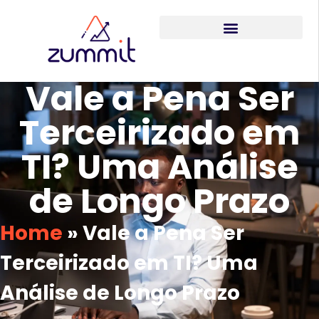
Vale a Pena Ser
Terceirizado em
TI? Uma Análise
de Longo Prazo
Home
»
Vale a Pena Ser
Terceirizado em TI? Uma
Análise de Longo Prazo