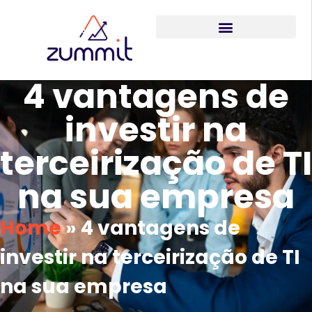
4 vantagens de
investir na
terceirização de TI
na sua empresa
Home
»
4 vantagens de
investir na terceirização de TI
na sua empresa