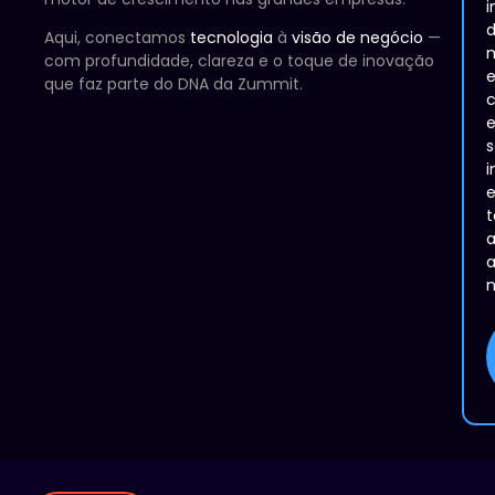
i
Aqui, conectamos
tecnologia
à
visão de negócio
—
com profundidade, clareza e o toque de inovação
que faz parte do DNA da Zummit.
e
s
t
a
n