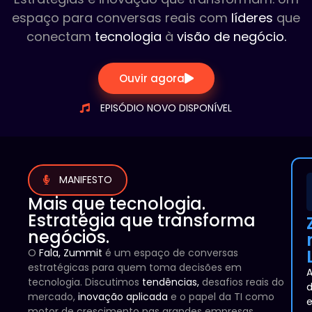
espaço para conversas reais com
líderes
que
conectam
tecnologia
à
visão de negócio
.
Ouvir agora
EPISÓDIO NOVO DISPONÍVEL
MANIFESTO
Mais que tecnologia.
Estratégia que transforma
negócios.
O
Fala, Zummit
é um espaço de conversas
estratégicas para quem toma decisões em
tecnologia. Discutimos
tendências
,
desafios reais do
d
mercado,
inovação aplicada
e o papel da TI como
e
motor de crescimento nas grandes empresas.