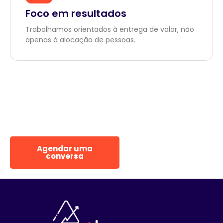
Foco em resultados
Trabalhamos orientados à entrega de valor, não
apenas à alocação de pessoas.
Precisa acelerar um
projeto com um time
completo e especializado?
Converse com a Zummit e descubra como um Squad de
TI pode impulsionar suas entregas.
Agendar uma
Entrar em
conversa
contato