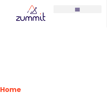
8 formas de
aplicar a
Inteligência
Artificial na sua
empresa
Home
»
8 formas de aplicar a
Inteligência Artificial na sua