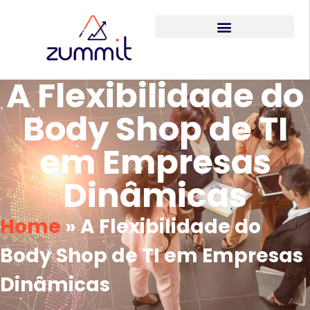
A Flexibilidade do
Body Shop de TI
em Empresas
Dinâmicas
Home
»
A Flexibilidade do
Body Shop de TI em Empresas
Dinâmicas