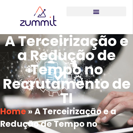
A Terceirização e
a Redução de
Tempo no
Recrutamento de
TI
Home
»
A Terceirização e a
Redução de Tempo no