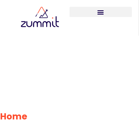
Alocação de TI
Estratégica:
Desbloqueie o
Potencial da Sua
Equipe
Home
»
Alocação de TI
Estratégica: Desbloqueie o