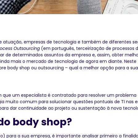
e atuação, empresas de tecnologia e também de diferentes se
rocess Outsourcing
(em português, terceirização de processos de 
idar de determinados assuntos da empresa e, assim, obter melho
inda mais o mercado de tecnologia de agora em diante. Neste 
bre body shop ou outsourcing – qual a melhor opção para a su
m que um especialista é contratado para resolver um problema 
a muito comum para solucionar questões pontuais de TI nas em
 para dar continuidade ao projeto ou sustentação à nova tecnol
do body shop?
o) para a sua empresa, é importante analisar primeiro a finali