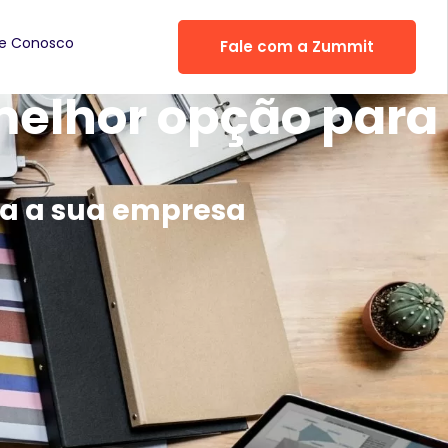
he Conosco
Fale com a Zummit
melhor opção para
ra a sua empresa