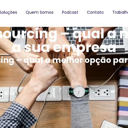
Soluções
Quem Somos
Podcast
Contato
Trabal
sourcing – qual a 
a sua empresa
ing – qual a melhor opção pa