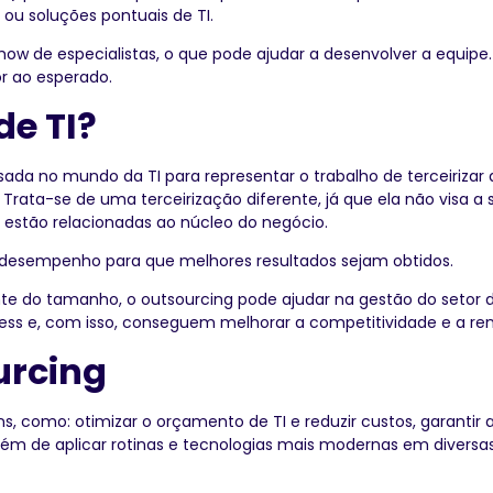
ou soluções pontuais de TI.
w de especialistas, o que pode ajudar a desenvolver a equipe. 
r ao esperado.
de TI?
 usada no mundo da TI para representar o trabalho de terceirizar
rata-se de uma terceirização diferente, já que ela não visa a s
 estão relacionadas ao núcleo do negócio.
o desempenho para que melhores resultados sejam obtidos.
 do tamanho, o outsourcing pode ajudar na gestão do setor d
s e, com isso, conseguem melhorar a competitividade e a rent
urcing
 como: otimizar o orçamento de TI e reduzir custos, garantir a q
, além de aplicar rotinas e tecnologias mais modernas em divers