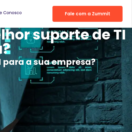
he Conosco
Fale com a Zummit
hor suporte de TI
a?
I para a sua empresa?