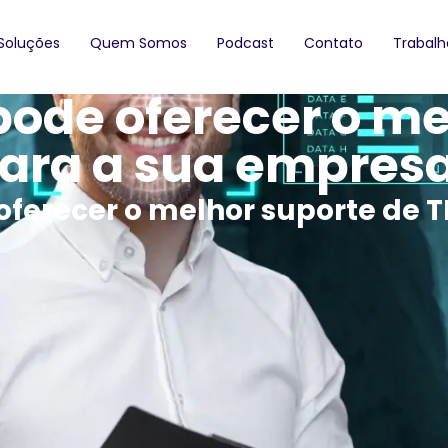
Soluções
Quem Somos
Podcast
Contato
Trabal
de oferecer o mel
ara a sua empres
erecer o melhor suporte de T