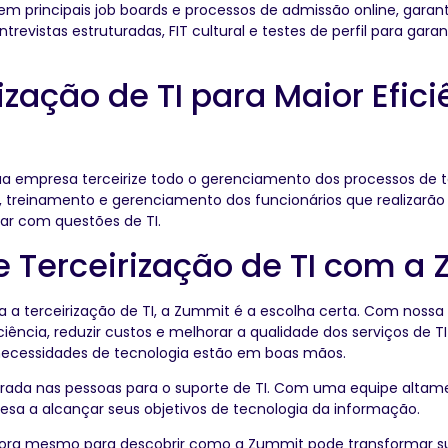
em principais job boards e processos de admissão online, gara
entrevistas estruturadas, FIT cultural e testes de perfil para ga
ização de TI para Maior Efic
 sua empresa terceirize todo o gerenciamento dos processos d
, treinamento e gerenciamento dos funcionários que realizarão 
ar com questões de TI.
e Terceirização de TI com a
a a terceirização de TI, a Zummit é a escolha certa. Com noss
iência, reduzir custos e melhorar a qualidade dos serviços de
 necessidades de tecnologia estão em boas mãos.
a nas pessoas para o suporte de TI. Com uma equipe altamente
esa a alcançar seus objetivos de tecnologia da informação.
ra mesmo para descobrir como a Zummit pode transformar sua