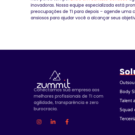
inovadoras. Nossa equipe especializada está pro
preocupações de TI para depois – agende uma c
ansiosos para ajudar você a alcançar seus objet
Sol
Outsour
Conectamos sua empresa aos
Body S
melhores profissionais de TI com
Talent 
agilidade, transparência e zero
burocracia.
Squad 
Terceir