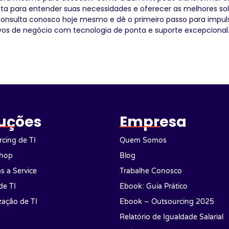
nta para entender suas necessidades e oferecer as melhores so
onsulta conosco hoje mesmo e dê o primeiro passo para impul
ivos de negócio com tecnologia de ponta e suporte excepcional
uções
Empresa
cing de TI
Quem Somos
hop
Blog
as a Service
Trabalhe Conosco
de TI
Ebook: Guia Prático
ização de TI
Ebook – Outsourcing 2025
Relatório de Igualdade Salarial