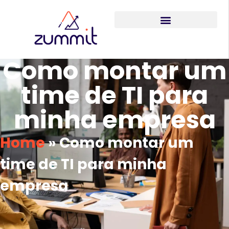
Como montar um
time de TI para
minha empresa
Home
»
Como montar um
time de TI para minha
empresa