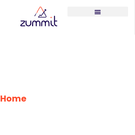
Contratar
Profissionais de
TI: Superando o
Desafio Enterprise
Home
»
Contratar
Profissionais de TI: Superando
o Desafio Enterprise