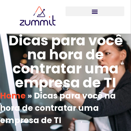
Dicas para você
na hora de
contratar uma
empresa de TI
Home
»
Dicas para você na
hora de contratar uma
empresa de TI