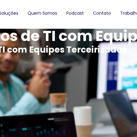
Soluções
Quem Somos
Podcast
Contato
Trabal
os de TI com Equi
TI com Equipes Terceirizadas