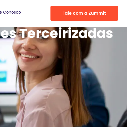
he Conosco
Fale com a Zummit
pes Terceirizadas