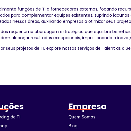
almente funções de TI a fornecedores externos, focando recurso
zados para complementar equipes existentes, suprindo lacunas d
adas nessas áreas, auxiliando empresas a otimizar seus projeto
zadas requer uma abordagem estratégica que equilibre benefício
odem alcançar resultados excepcionais, impulsionando a inova
seus projetos de TI, explore nossos serviços de Talent as a Se
uções
Empresa
cing de TI
Quem Somos
hop
Blog