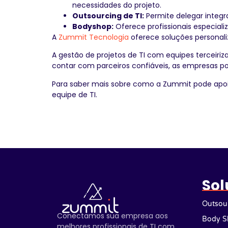
necessidades do projeto.
Outsourcing de TI:
Permite delegar integr
Bodyshop:
Oferece profissionais especiali
A
Zummit Tecnologia
oferece soluções personaliz
A gestão de projetos de TI com equipes terceiri
contar com parceiros confiáveis, as empresas p
Para saber mais sobre como a Zummit pode apoiar 
equipe de TI.
Sol
Outsour
Conectamos sua empresa aos
Body S
melhores profissionais de TI com