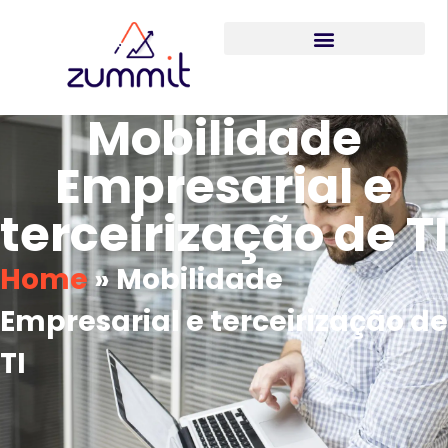
Mobilidade
Empresarial e
terceirização de TI
Home
»
Mobilidade
Empresarial e terceirização de
TI