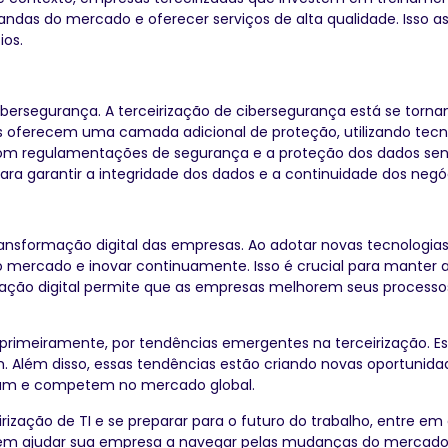
ndas do mercado e oferecer serviços de alta qualidade. Isso 
ios.
bersegurança. A terceirização de cibersegurança está se torn
s oferecem uma camada adicional de proteção, utilizando tecn
com regulamentações de segurança e a proteção dos dados sensí
ra garantir a integridade dos dados e a continuidade dos negó
 transformação digital das empresas. Ao adotar novas tecnologias
mercado e inovar continuamente. Isso é crucial para manter
ação digital permite que as empresas melhorem seus process
 primeiramente, por tendências emergentes na terceirização. 
 Além disso, essas tendências estão criando novas oportunidad
am e competem no mercado global.
irização de TI e se preparar para o futuro do trabalho, entre 
odem ajudar sua empresa a navegar pelas mudanças do mercado 