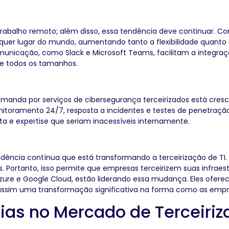
rabalho remoto; além disso, essa tendência deve continuar. 
uer lugar do mundo, aumentando tanto a flexibilidade quanto a 
nicação, como Slack e Microsoft Teams, facilitam a integração
de todos os tamanhos.
anda por serviços de cibersegurança terceirizados está cres
toramento 24/7, resposta a incidentes e testes de penetração.
 e expertise que seriam inacessíveis internamente.
dência contínua que está transformando a terceirização de TI
s. Portanto, isso permite que empresas terceirizem suas infraes
ure e Google Cloud, estão liderando essa mudança. Eles ofe
ssim uma transformação significativa na forma como as empre
as no Mercado de Terceiriza