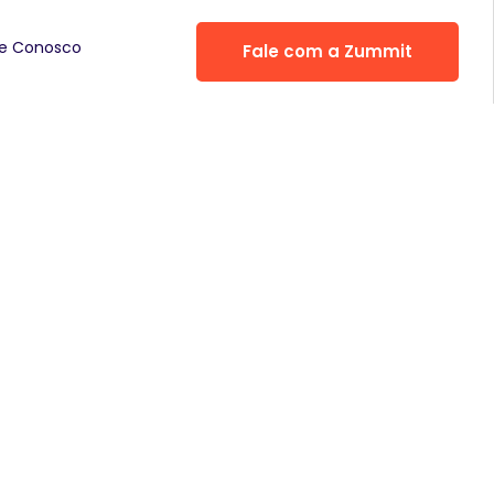
he Conosco
Fale com a Zummit
endências de
ação