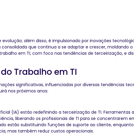
 evolução; além disso, é impulsionado por inovações tecnológ
já consolidada que continua a se adaptar e crescer, moldando o f
o trabalho em TI, com foco nas tendências de terceirização, e 
 do Trabalho em TI
mações significativas, influenciadas por diversas tendências t
irá nos próximos anos:
ficial (IA) estão redefinindo a terceirização de TI. Ferrament
ência, liberando os profissionais de TI para se concentrarem e
do estão substituindo funções de suporte ao cliente, enquant
ência, mas também reduz custos operacionais.