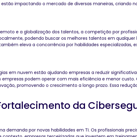
I estão impactando o mercado de diversas maneiras, criando n
oto e a globalização dos talentos, a competição por profission
 localmente, podendo buscar os melhores talentos em qualque
, também eleva a concorrência por habilidades especializadas,
ias em nuvem estão ajudando empresas a reduzir significativam
 as empresas podem operar com mais eficiência e menor custo.
inovação, promovendo o crescimento a longo prazo. Essa reduçã
Fortalecimento da Ciberseg
ma demanda por novas habilidades em TI. Os profissionais prec
se contexto, empresas terceirizadas que investem em treiname