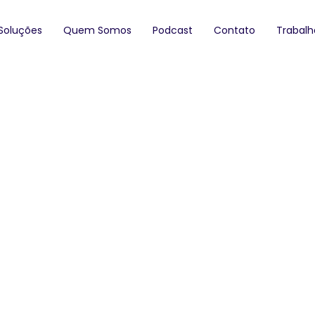
Soluções
Quem Somos
Podcast
Contato
Trabal
 Trabalho em TI: T
Terceirização
em TI: Tendências de Terceiriz