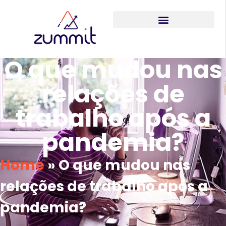
O que mudou nas
relações de
trabalho após a
pandemia?
Home
»
O que mudou nas
relações de trabalho após a
pandemia?