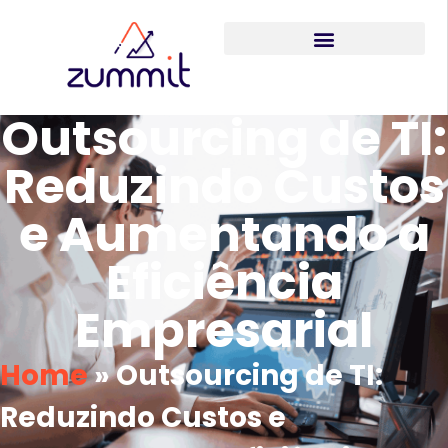
Outsourcing de TI:
Reduzindo Custos
e Aumentando a
Eficiência
Empresarial
Home
»
Outsourcing de TI:
Reduzindo Custos e