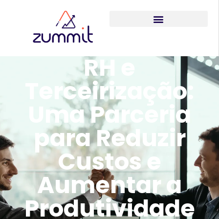
RH e
Terceirização:
Uma Parceria
para Reduzir
Custos e
Aumentar a
Produtividade