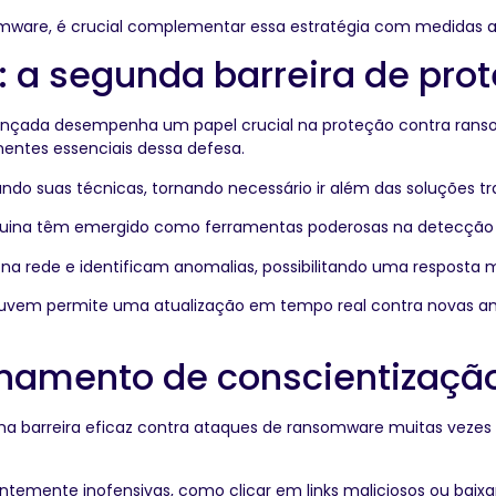
mware, é crucial complementar essa estratégia com medidas ad
 a segunda barreira de pro
ada desempenha um papel crucial na proteção contra ransomwar
ntes essenciais dessa defesa.
do suas técnicas, tornando necessário ir além das soluções tra
 máquina têm emergido como ferramentas poderosas na detecçã
 na rede e identificam anomalias, possibilitando uma resposta
uvem permite uma atualização em tempo real contra novas am
einamento de conscientizaçã
ima barreira eficaz contra ataques de ransomware muitas vezes
emente inofensivas, como clicar em links maliciosos ou baixar