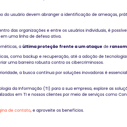
o do usuário devem abranger a identificação de ameaças, prát
tro das organizações e entre os usuários individuais, é possível
 em uma linha de defesa ativa.
rnéticas, a
última proteção
frente a um ataque
de
ransom
sicas, como backup e recuperação, até a adoção de tecnologi
iar uma barreira robusta contra os cibercriminosos.
oridade, a busca contínua por soluções inovadoras é essencia
nologia da Informação (TI) para a sua empresa, explore as sol
alizados em TI e nossos clientes por meio de serviços como Cons
gina de contato
, e aproveite os benefícios.