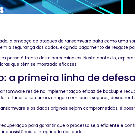
tado, a ameaça de ataques de ransomware paira como uma so
tem a segurança dos dados, exigindo pagamento de resgate par
um passo à frente dos cibercriminosos. Neste contexto, explor
doras que têm se mostrado eficazes.
: a primeira linha de defes
 ransomware reside na implementação eficaz de backup e recupe
dos críticos e sua armazenagem em locais seguros, desconectad
somware e os dados originais sejam comprometidos, é possível
 recuperação para garantir que o processo seja eficiente e con
r consistência e integridade dos dados.