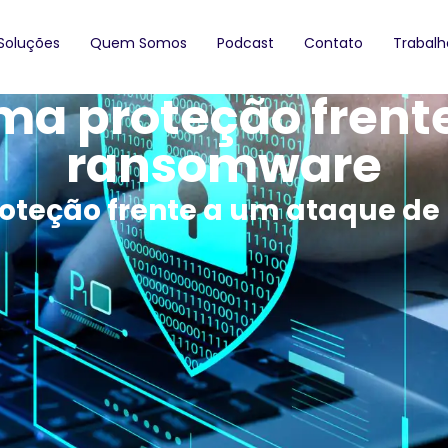
Soluções
Quem Somos
Podcast
Contato
Trabal
ima proteção fren
ransomware
proteção frente a um ataque d