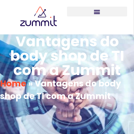
Vantagens do
body shop de TI
com a Zummit
Home
»
Vantagens do body
shop de TI com a Zummit