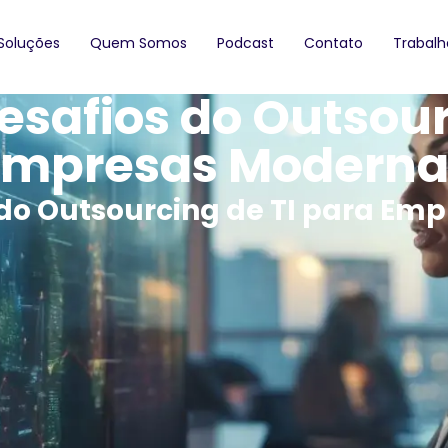
Soluções
Quem Somos
Podcast
Contato
Trabal
safios do Outsour
Empresas Moderna
 do Outsourcing de TI para Em