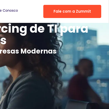
he Conosco
Fale com a Zummit
cing de TI para
s
presas Modernas