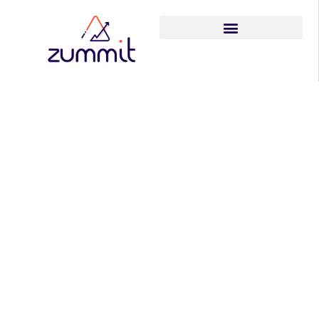
Inteligência
artificial no RH:
Principais
dúvidas sobre
recrutamento,
seleção e
tecnologia